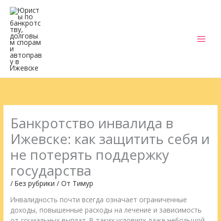
Перейти
к
содержимому
Банкротство инвалида в
Ижевске: как защитить себя и
не потерять поддержку
государства
/
Без рубрики
/ От
Тимур
Инвалидность почти всегда означает ограниченные
доходы, повышенные расходы на лечение и зависимость
от социальных выплат. В таких условиях даже небольшой