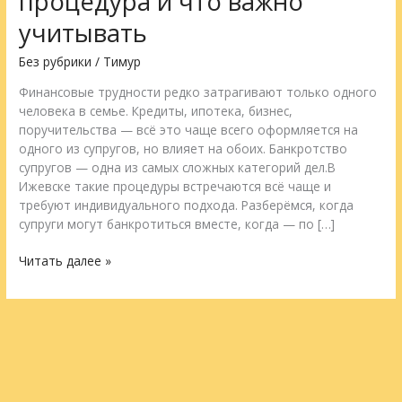
процедура и что важно
как
учитывать
проходит
процедура
Без рубрики
/
Тимур
и
что
Финансовые трудности редко затрагивают только одного
важно
человека в семье. Кредиты, ипотека, бизнес,
учитывать
поручительства — всё это чаще всего оформляется на
одного из супругов, но влияет на обоих. Банкротство
супругов — одна из самых сложных категорий дел.В
Ижевске такие процедуры встречаются всё чаще и
требуют индивидуального подхода. Разберёмся, когда
супруги могут банкротиться вместе, когда — по […]
Читать далее »