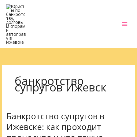
Перейти
к
содержимому
банкротство
супругов Ижевск
Банкротство супругов в
Банкротство
супругов
Ижевске: как проходит
в
Ижевске: