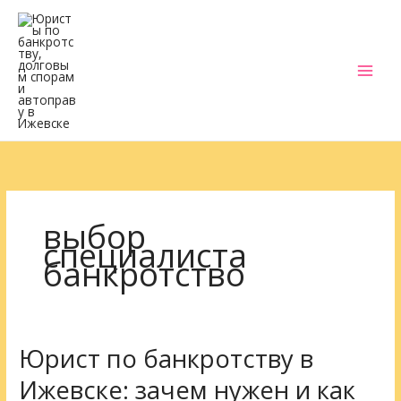
Перейти
к
содержимому
выбор
специалиста
банкротство
Юрист по банкротству в
Юрист
по
Ижевске: зачем нужен и как
банкротству